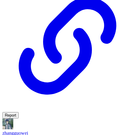
Report
zhangguowei