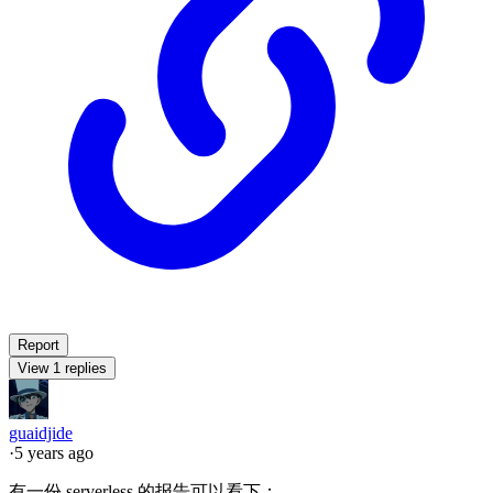
Report
View 1 replies
guaidjide
·
5 years ago
有一份 serverless 的报告可以看下：