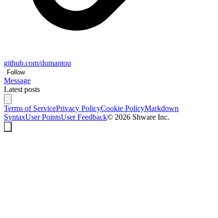
github.com/dumantou
Follow
Message
Latest posts
Terms of Service
Privacy Policy
Cookie Policy
Markdown
Syntax
User Points
User Feedback
©
2026
Shware Inc.