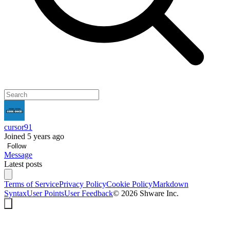
cursor91
Joined 5 years ago
Follow
Message
Latest posts
Terms of Service
Privacy Policy
Cookie Policy
Markdown
Syntax
User Points
User Feedback
©
2026
Shware Inc.