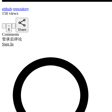
github
·
repository
150 views
8
Share
Comments
登录后评论
Sign In