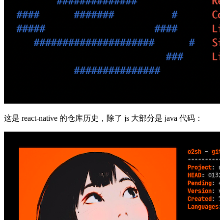
这是 react-native 的仓库历史，除了 js 大部分是 java 代码：