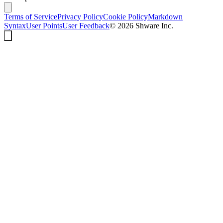
Terms of Service
Privacy Policy
Cookie Policy
Markdown
Syntax
User Points
User Feedback
©
2026
Shware Inc.