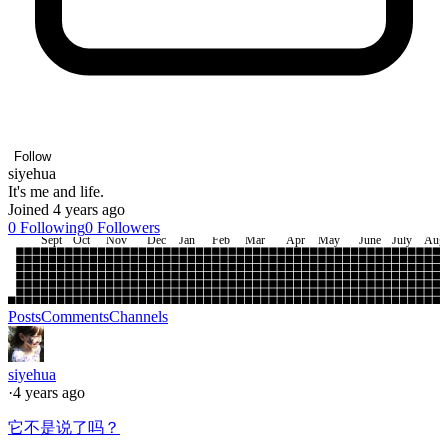
Follow
siyehua
It's me and life.
Joined 4 years ago
0
Following
0
Followers
Sept
Oct
Nov
Dec
Jan
Feb
Mar
Apr
May
June
July
Aug
Posts
Comments
Channels
siyehua
·
4 years ago
它不是说了吗？