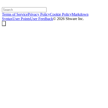
Terms of Service
Privacy Policy
Cookie Policy
Markdown
Syntax
User Points
User Feedback
©
2026
Shware Inc.