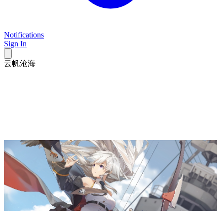
Notifications
Sign In
云帆沧海