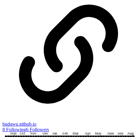
budawu.github.io
8
Following
6
Followers
Sept
Oct
Nov
Dec
Jan
Feb
Mar
Apr
May
June
July
Aug