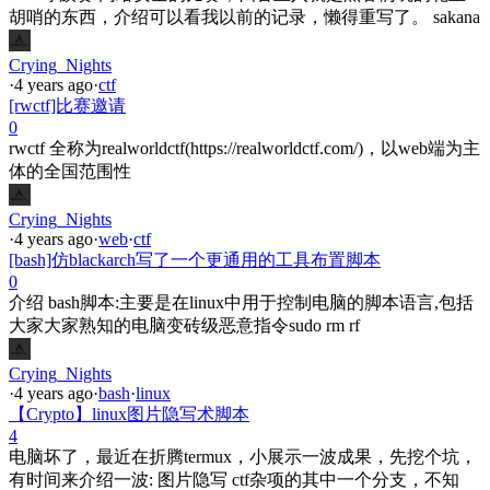
胡哨的东西，介绍可以看我以前的记录，懒得重写了。 sakana
Crying_Nights
·
4 years ago
·
ctf
[rwctf]比赛邀请
0
rwctf 全称为realworldctf(https://realworldctf.com/)，以web端为主
体的全国范围性
Crying_Nights
·
4 years ago
·
web
·
ctf
[bash]仿blackarch写了一个更通用的工具布置脚本
0
介绍 bash脚本:主要是在linux中用于控制电脑的脚本语言,包括
大家大家熟知的电脑变砖级恶意指令sudo rm rf
Crying_Nights
·
4 years ago
·
bash
·
linux
【Crypto】linux图片隐写术脚本
4
电脑坏了，最近在折腾termux，小展示一波成果，先挖个坑，
有时间来介绍一波: 图片隐写 ctf杂项的其中一个分支，不知