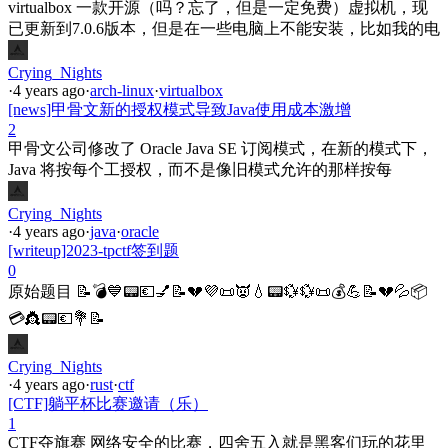
virtualbox 一款开源（吗？忘了，但是一定免费）虚拟机，现
已更新到7.0.6版本，但是在一些电脑上不能安装，比如我的电
Crying_Nights
·
4 years ago
·
arch-linux
·
virtualbox
[news]甲骨文新的授权模式导致Java使用成本激增
2
甲骨文公司修改了 Oracle Java SE 订阅模式，在新的模式下，
Java 将按每个工授权，而不是像旧模式允许的那样按每
Crying_Nights
·
4 years ago
·
java
·
oracle
[writeup]2023-tpctf签到题
0
原始题目 📝💣💙📟💶💅📝💔💜📜👿💧📟💱💱📜💰💪📝💔💦📦
💳👸📟💶💐📝
Crying_Nights
·
4 years ago
·
rust
·
ctf
[CTF]躺平杯比赛邀请（乐）
1
CTF夺旗赛 网络安全的比赛，四舍五入就是黑客们玩的花里