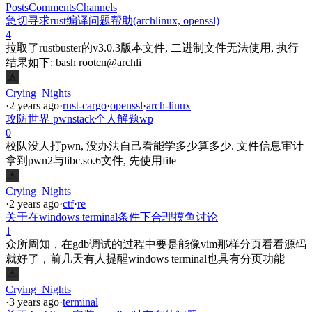
Posts
Comments
Channels
急切寻求rust编译问题帮助(archlinux, openssl)
4
拉取了rustbuster的v3.0.3版本文件, 二进制文件无法使用, 执行
结果如下: bash rootcn@archli
Crying_Nights
·
2 years ago
·
rust-cargo
·
openssl
·
arch-linux
攻防世界 pwnstack个人解题wp
0
校队没人打pwn, 没办法自己看能学多少算多少. 文件信息审计
拿到pwn2与libc.so.6文件, 先使用file
Crying_Nights
·
2 years ago
·
ctf
·
re
关于在windows terminal条件下合理摸鱼讨论
1
众所周知，在gdb调试的过程中要是能像vim那样分页看看源码
就好了，前几天有人提醒windows terminal也具有分页功能
Crying_Nights
·
3 years ago
·
terminal