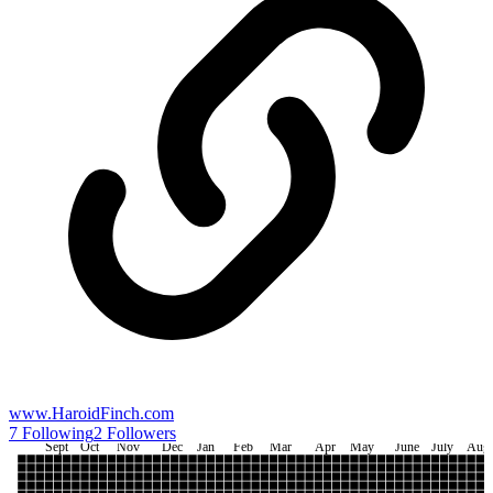
www.HaroidFinch.com
7
Following
2
Followers
Sept
Oct
Nov
Dec
Jan
Feb
Mar
Apr
May
June
July
Aug