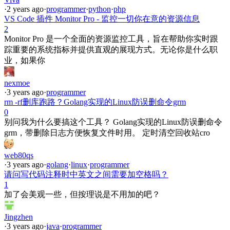
·
2 years ago
·
programmer
·
python
·
php
VS Code 插件 Monitor Pro - 监控一切你在意的资源信息
2
Monitor Pro 是一个全面的资源监控工具，旨在帮助你实时跟
踪重要的系统指标并提供直观的展现方式。无论你是什么职
业，如果你
nexmoe
·
3 years ago
·
programmer
rm -rf删库跑路？Golang实现的Linux防误删命令grm
0
别问我为什么要搞这个工具？ Golang实现的Linux防误删命令
grm，带删除日志方便恢复文件时用。 定时清空回收站cro
web80qs
·
3 years ago
·
golang
·
linux
·
programmer
请问写代码注释时中英文之间需要加空格吗？
1
加了会美观一些，但按理说是不用加的吧？
Jingzhen
·
3 years ago
·
java
·
programmer