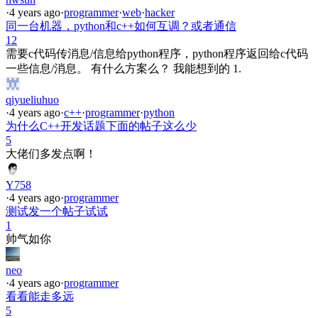
·
4 years ago
·
programmer
·
web
·
hacker
同一台机器，python和c++如何互调？或者通信
12
需要c代码传消息/信息给python程序，python程序返回给c代码
一些信息/消息。 有什么方案么？ 我能想到的 1.
qiyueliuhuo
·
4 years ago
·
c++
·
programmer
·
python
为什么C++开发话题下面的帖子这么少
5
大佬们多发点啊！
Y758
·
4 years ago
·
programmer
测试发一个帖子试试
1
帅气如你
neo
·
4 years ago
·
programmer
看看能走多远
5